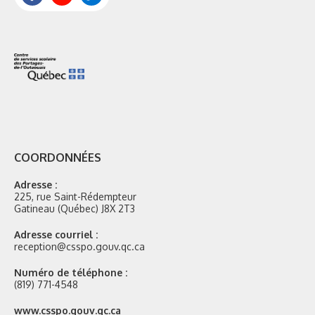
Mozaik
COORDONNÉES
Adresse :
225, rue Saint-Rédempteur
Gatineau (Québec) J8X 2T3
Adresse courriel :
reception@csspo.gouv.qc.ca
Numéro de téléphone :
(819) 771-4548
Site
www.csspo.gouv.qc.ca