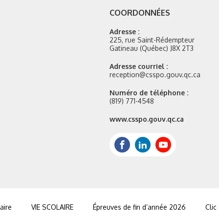
COORDONNÉES
Adresse :
225, rue Saint-Rédempteur
Gatineau (Québec) J8X 2T3
Adresse courriel :
reception@csspo.gouv.qc.ca
Numéro de téléphone :
(819) 771-4548
Site
www.csspo.gouv.qc.ca
web
:
Facebook
LinkedIn
Youtube
aire
VIE SCOLAIRE
Épreuves de fin d’année 2026
Clic