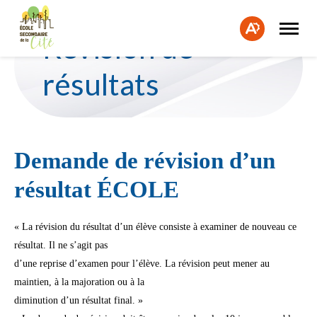
Cours d'été du CSSPO - Inscriptions du 7 au 9 juillet 2026
Ouvrir
Fe
la
Ouvrir
Révision de
naviga
la
la
du
barre
bar
site
d'accessibilité.
résultats
d'a
Demande de révision d’un
résultat
ÉCOLE
« La révision du résultat d’un élève consiste à examiner de nouveau ce
résultat. Il ne s’agit pas
d’une reprise d’examen pour l’élève. La révision peut mener au
maintien, à la majoration ou à la
diminution d’un résultat final. »