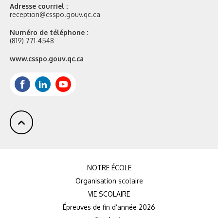
Adresse courriel :
reception@csspo.gouv.qc.ca
Numéro de téléphone :
(819) 771-4548
Site
www.csspo.gouv.qc.ca
web
:
Facebook
LinkedIn
Youtube
NOTRE ÉCOLE
Organisation scolaire
VIE SCOLAIRE
Épreuves de fin d’année 2026