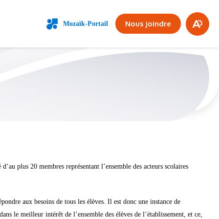
COLAIRE
NOS SERVICES
Fe
Nous joindre
Mozaïk-Portail
Ouvrir
la
la
bar
barre
d'access
d'a
d’au plus 20 membres représentant l’ensemble des acteurs scolaires
pondre aux besoins de tous les élèves. Il est donc une instance de
dans le meilleur intérêt de l’ensemble des élèves de l’établissement, et ce,