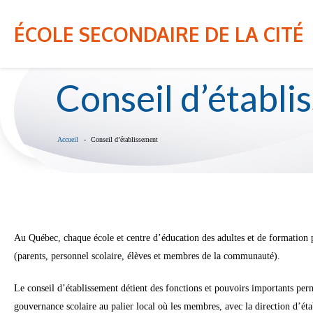
Cours d'été du CSSPO - Inscriptions du 7 au 9 juillet 20
NOTRE ÉCOLE
NOS PROGRAMMES
ÉCOLE SECONDAIRE DE LA CITÉ
Conseil d’établ
Accueil
Conseil d’établissement
Au Québec, chaque école et centre d’éducation des adultes et de formation 
(parents, personnel scolaire, élèves et membres de la communauté).
Le conseil d’établissement détient des fonctions et pouvoirs importants perm
gouvernance scolaire au palier local où les membres, avec la direction d’étab