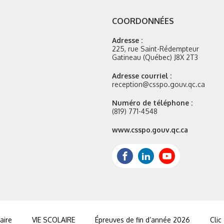
COORDONNÉES
Adresse :
225, rue Saint-Rédempteur
Gatineau (Québec) J8X 2T3
Adresse courriel :
reception@csspo.gouv.qc.ca
Numéro de téléphone :
(819) 771-4548
Site
www.csspo.gouv.qc.ca
web
:
Facebook
LinkedIn
Youtube
aire
VIE SCOLAIRE
Épreuves de fin d’année 2026
Clic